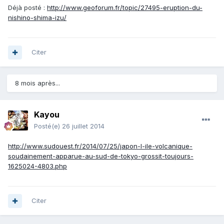
Déjà posté :
http://www.geoforum.fr/topic/27495-eruption-du-
nishino-shima-izu/
Citer
8 mois après...
Kayou
Posté(e)
26 juillet 2014
http://www.sudouest.fr/2014/07/25/japon-l-ile-volcanique-
soudainement-apparue-au-sud-de-tokyo-grossit-toujours-
1625024-4803.php
Citer