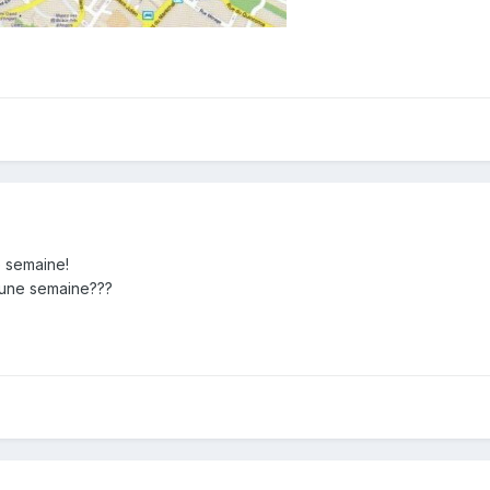
e semaine!
'une semaine???