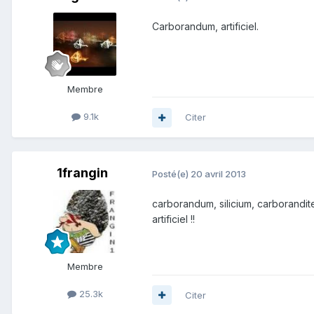
Carborandum, artificiel.
Membre
9.1k
Citer
1frangin
Posté(e)
20 avril 2013
carborandum, silicium, carborandite 
artificiel !!
Membre
25.3k
Citer