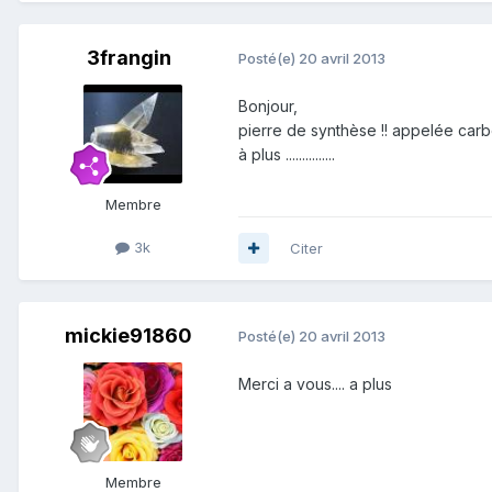
3frangin
Posté(e)
20 avril 2013
Bonjour,
pierre de synthèse !! appelée car
à plus ...............
Membre
3k
Citer
mickie91860
Posté(e)
20 avril 2013
Merci a vous.... a plus
Membre