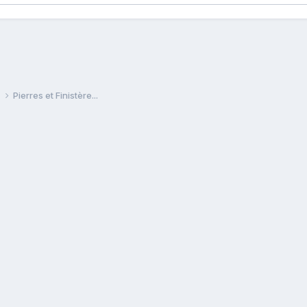
e
Pierres et Finistère...