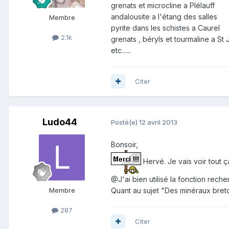
grenats et microcline a Plélauff
andalousite a l'étang des salles
Membre
pyrite dans les schistes a Caurel
2.1k
grenats , béryls et tourmaline a St 
etc......
Citer
Ludo44
Posté(e)
12 avril 2013
Bonsoir,
Hervé. Je vais voir tout ç
@J'ai bien utilisé la fonction rech
Membre
Quant au sujet "Des minéraux bret
287
Citer