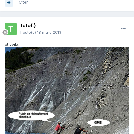
Citer
totof:)
Posté(e)
18 mars 2013
et voila.