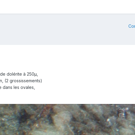
Co
 de dolérite à 250µ,
on, (2 grossissements)
ue dans les ovales,