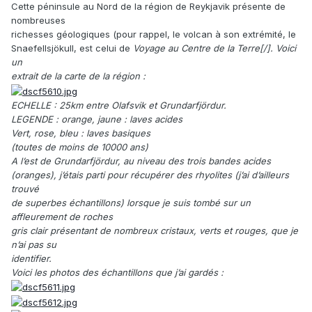
Cette péninsule au Nord de la région de Reykjavik présente de
nombreuses
richesses géologiques (pour rappel, le volcan à son extrémité, le
Snaefellsjökull, est celui de
Voyage au Centre de la Terre[/]. Voici
un
extrait de la carte de la région :
ECHELLE : 25km entre Olafsvik et Grundarfjördur.
LEGENDE : orange, jaune : laves acides
Vert, rose, bleu : laves basiques
(toutes de moins de 10000 ans)
A l’est de Grundarfjördur, au niveau des trois bandes acides
(oranges), j’étais parti pour récupérer des rhyolites (j’ai d’ailleurs
trouvé
de superbes échantillons) lorsque je suis tombé sur un
affleurement de roches
gris clair présentant de nombreux cristaux, verts et rouges, que je
n’ai pas su
identifier.
Voici les photos des échantillons que j’ai gardés :