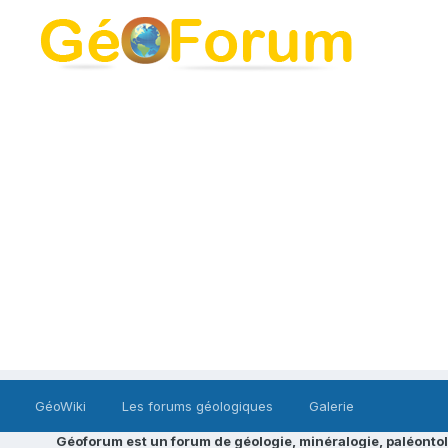
GéoWiki
Les forums géologiques
Galerie
Géoforum est un forum de géologie, minéralogie, paléontol