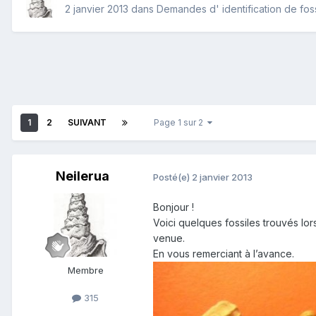
2 janvier 2013
dans
Demandes d' identification de fos
1
2
SUIVANT
Page 1 sur 2
Neilerua
Posté(e)
2 janvier 2013
Bonjour !
Voici quelques fossiles trouvés lor
venue.
En vous remerciant à l’avance.
Membre
315