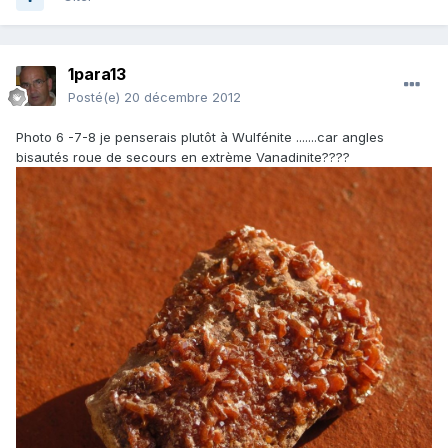
1para13
Posté(e)
20 décembre 2012
Photo 6 -7-8 je penserais plutôt à Wulfénite .......car angles
bisautés roue de secours en extrème Vanadinite????