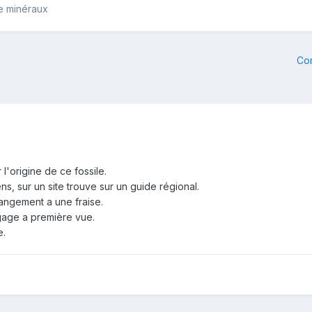
e minéraux
Co
r l'origine de ce fossile.
ens, sur un site trouve sur un guide régional.
rangement a une fraise.
gage a première vue.
e.