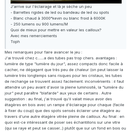
J'arrive sur l'éclairage et là je sèche un peu
- Barrettes rigides de led ou bandeau de led ou spots
- Blanc chaud à 3000°kevin ou blanc froid à 6000K
- 250 lumens ou 900 lumens/M
Quoi de mieux pour mettre en valeur les cailloux?
Avec mes remerciements
Toph
Mes remarques pour faire avancer le jeu :
J'ai trouvé chez c.......a des tubes pas trop chers. avantages :
lumière de type "lumière du jour", assez compacts donc facile à
cacher, ne dégagent que très peu de chaleur (on peut laisser la
lumière très longtemps sans risques pour les cristaux, les tubes
de rechange se trouvent assez facilement. inconvénients : il faut
attendre un peu avant d'avoir la pleine luminosité, la "lumière du
jour" peut paraître "blafarde" aux yeux de certains . Autre
suggestion : au final, j'ai trouvé qu'il valait mieux avoir des
étagères en bois avec un rampe d'éclairage pour chaque (facile
à fixer du coup) que des spots sensés éclairer une étagère au
travers d'une autre étagère vitrée pleine de cailloux. Au final : en
quoi est-ce intéressant de poser ses échantillons sur une vitre
(qui se raye et peut se casser...) plutôt que sur un fond en bois ou