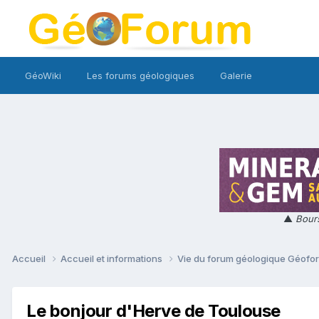
GéoWiki
Les forums géologiques
Galerie
▲
Bours
Accueil
Accueil et informations
Vie du forum géologique Géof
Le bonjour d'Herve de Toulouse