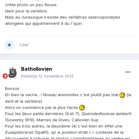
chtite photo un peu flouxe.
Idem pour la vertèbre.
Mais au Jurassique il existe des vertèbres asterospondyles
allongées qui appartiennent à du r'quin.
Citer
Bathollovien
Posté(e)
12 novembre 2012
Bonsoir
Eh bien la vache....! Niveau ammonites c'est plutôt pas mal
(la
dent et la vertèbre)
Alors on commence par le plus facile
Pour les deux petite dernières (6 et 7),
Quenstedtoceras lamberti
(Sowerby 1819), Marnes de Dives, Callovien Sup.
Pour les trois autres, la deuxième (4) c'est bien en effet une
Euaspidoceras
(Spath),
sp
=> position strati ( = contexte de la
découverte) à préciser et photos complémentaires du ventre en