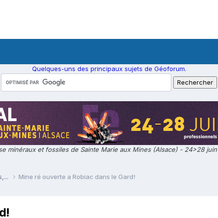
Quelques-uns des principaux sujets de Géoforum.
e minéraux et fossiles de Sainte Marie aux Mines (Alsace) - 24>28 jui
,...
Mine ré ouverte a Robiac dans le Gard!
d!