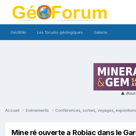
GéoWiki
Les forums géologiques
Galerie
▲
Bours
Accueil
Evénements
Conférences, sorties, voyages, expositions
Mine ré ouverte a Robiac dans le Gar