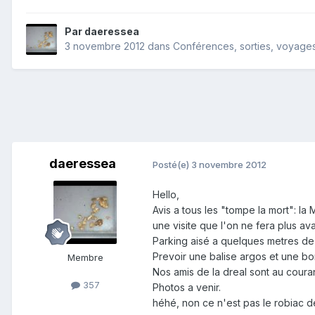
Par
daeressea
3 novembre 2012
dans
Conférences, sorties, voyages,
daeressea
Posté(e)
3 novembre 2012
Hello,
Avis a tous les "tompe la mort": l
une visite que l'on ne fera plus ava
Parking aisé a quelques metres de l
Prevoir une balise argos et une b
Membre
Nos amis de la dreal sont au couran
357
Photos a venir.
héhé, non ce n'est pas le robiac des