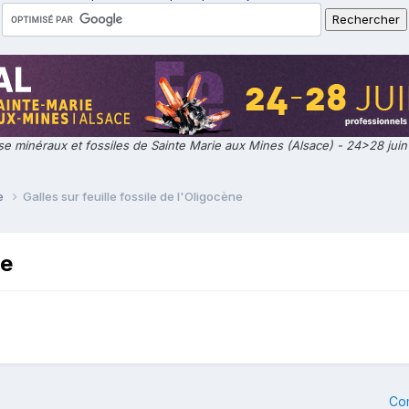
e minéraux et fossiles de Sainte Marie aux Mines (Alsace) - 24>28 jui
ie
Galles sur feuille fossile de l'Oligocène
ne
e
Co