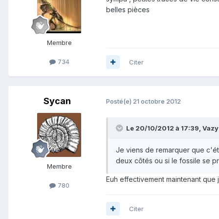
belles pièces
Membre
734
Citer
Sycan
Posté(e)
21 octobre 2012
Le 20/10/2012 à 17:39, Vazym
Je viens de remarquer que c'étai
deux côtés ou si le fossile se 
Membre
Euh effectivement maintenant que je
780
Citer