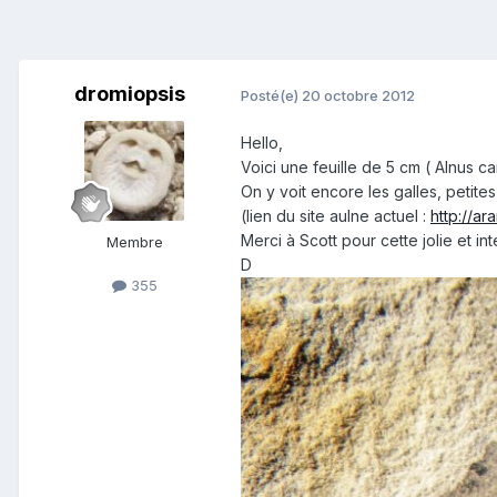
dromiopsis
Posté(e)
20 octobre 2012
Hello,
Voici une feuille de 5 cm ( Alnus c
On y voit encore les galles, petit
(lien du site aulne actuel :
http://ar
Merci à Scott pour cette jolie et in
Membre
D
355