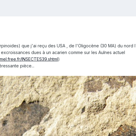
arpinoides) que j'ai reçu des USA , de l'Oligocène (30 MA) du nord l'O
es excroissances dues à un acarien comme sur les Aulnes actuel
amel.free.fr/INSECTES39.shtml
)
téressante pièce...