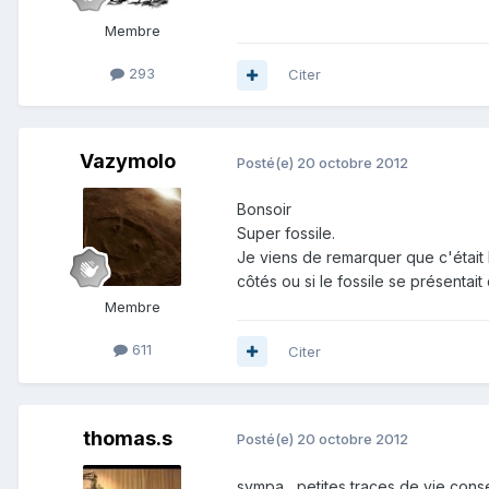
Membre
293
Citer
Vazymolo
Posté(e)
20 octobre 2012
Bonsoir
Super fossile.
Je viens de remarquer que c'était l
côtés ou si le fossile se présentai
Membre
611
Citer
thomas.s
Posté(e)
20 octobre 2012
sympa , petites traces de vie con