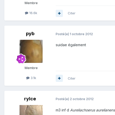
Membre
16.6k
Citer
pyb
Posté(e)
1 octobre 2012
suidae également
Membre
3.1k
Citer
rylce
Posté(e)
2 octobre 2012
m3 inf d
Aureliachoerus aurelianen