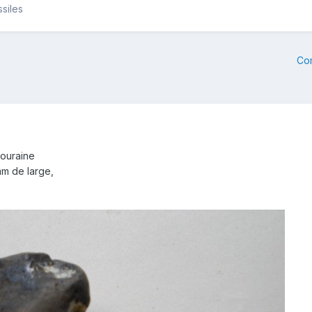
siles
Co
touraine
m de large,