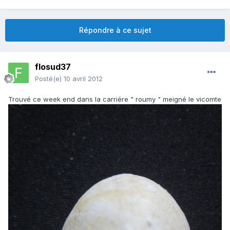
Répondre à ce sujet
flosud37
Posté(e)
10 avril 2012
Trouvé ce week end dans la carriére " roumy " meigné le vicomte