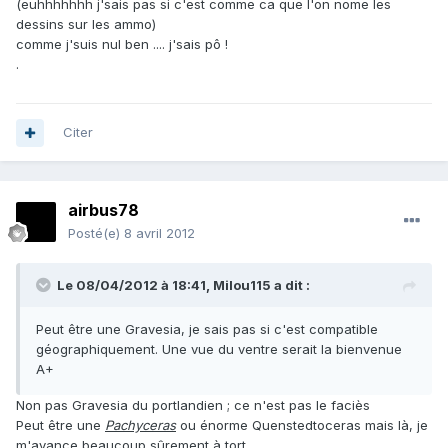
(euhhhhhhh j'sais pas si c'est comme ca que l'on nome les
dessins sur les ammo)
comme j'suis nul ben .... j'sais pô !
.
Citer
airbus78
Posté(e)
8 avril 2012
Le 08/04/2012 à 18:41, Milou115 a dit :
Peut être une Gravesia, je sais pas si c'est compatible
géographiquement. Une vue du ventre serait la bienvenue
A+
Non pas Gravesia du portlandien ; ce n'est pas le faciès
Peut être une
Pachyceras
ou énorme Quenstedtoceras mais là, je
m'avance beaucoup sûrement à tort