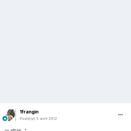
1frangin
Posté(e)
5 avril 2012
os affuté ...?