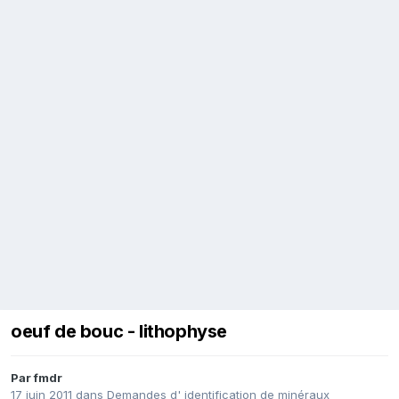
oeuf de bouc - lithophyse
Par
fmdr
17 juin 2011
dans
Demandes d' identification de minéraux