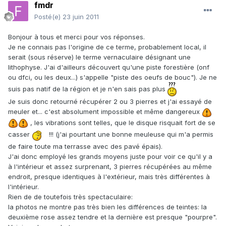
fmdr
Posté(e)
23 juin 2011
Bonjour à tous et merci pour vos réponses.
Je ne connais pas l'origine de ce terme, probablement local, il
serait (sous réserve) le terme vernaculaire désignant une
lithophyse. J'ai d'ailleurs découvert qu'une piste forestière (onf
ou dfci, ou les deux...) s'appelle "piste des oeufs de bouc"). Je ne
suis pas natif de la région et je n'en sais pas plus
Je suis donc retourné récupérer 2 ou 3 pierres et j'ai essayé de
meuler et... c'est absolument impossible et même dangereux
, les vibrations sont telles, que le disque risquait fort de se
casser
!!! (j'ai pourtant une bonne meuleuse qui m'a permis
de faire toute ma terrasse avec des pavé épais).
J'ai donc employé les grands moyens juste pour voir ce qu'il y a
à l'intérieur et assez surprenant, 3 pierres récupérées au même
endroit, presque identiques à l'extérieur, mais très différentes à
l'intérieur.
Rien de de toutefois très spectaculaire:
la photos ne montre pas très bien les différences de teintes: la
deuxième rose assez tendre et la dernière est presque "pourpre".