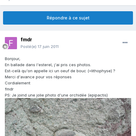
Répondre à ce sujet
fmdr
Posté(e)
17 juin 2011
Bonjour,
En ballade dans l'esterel, j'ai pris ces photos.
Est-celà qu'on appelle ici un oeuf de bouc (=lithophyse) ?
Merci d'avance pour vos réponses
Cordialement
fmdr
PS: Je joind une jolie photo d'une orchidée (epipactis)