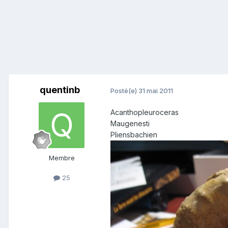
quentinb
Posté(e)
31 mai 2011
Acanthopleuroceras
Maugenesti
Pliensbachien
Membre
25