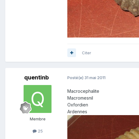
Citer
quentinb
Posté(e)
31 mai 2011
Macrocephalite
Macromesnil
Oxfordien
Ardennes
Membre
25