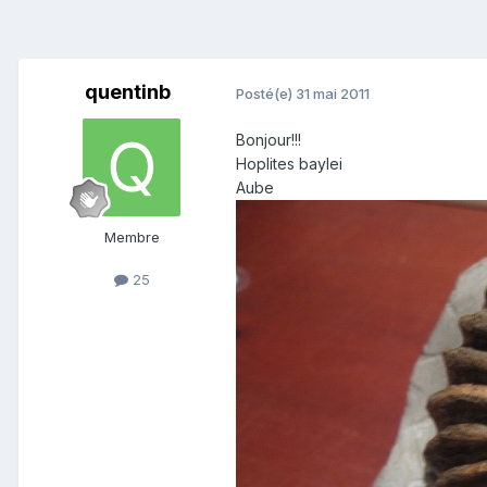
quentinb
Posté(e)
31 mai 2011
Bonjour!!!
Hoplites baylei
Aube
Membre
25