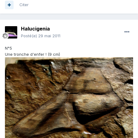
Citer
Halucigenia
Posté(e)
29 mai 2011
N°5
Une tronche d'enfer ! (9 cm)