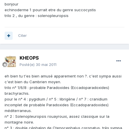
bonjour
echinoderme 1 :pourrait etre du genre succocystis
trilo 2 , du genre : solenopleuropsis
Citer
KHEOPS
Posté(e)
30 mai 2011
eh bien tu t'es bien amusé apparement non ?. c'est sympa aussi
c'est bien du Cambrien moyen.
trilo n° 1/6/8 : probable Paradoxides (Eccadoparadoxides)
brachyrachis.
pour le n° 4 : pygidium / n° 5 : librigène / n° 7 : cranidium
incomplet de probable Paradoxides (Eccadoparadoxides)
méditerraneus.
n° 2 : Solenopleuropsis rouayrouxi, assez classique sur la
montagne noire.
n° 3 : double céphalon de Ctenocephalus coronatus, très sympa.