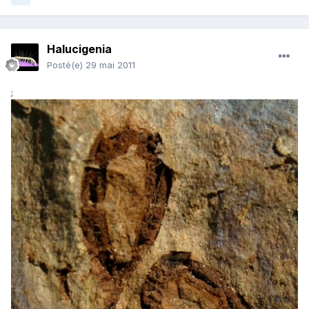
Halucigenia
Posté(e)
29 mai 2011
;