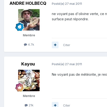
ANDRE HOLBECQ
Posté(e)
27 mai 2011
ne voyant pas d'olivine verte, ce 
surface peut répondre.
Membre
4.7k
Citer
Kayou
Posté(e)
27 mai 2011
Ne voyant pas de météorite, je rest
Membre
21k
Citer