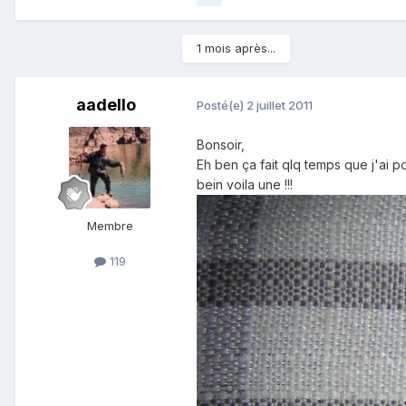
1 mois après...
aadello
Posté(e)
2 juillet 2011
Bonsoir,
Eh ben ça fait qlq temps que j'ai 
bein voila une !!!
Membre
119