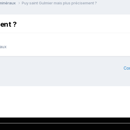
 minéraux
Puy saint Gulmier mais plus précisement ?
ment ?
raux
Co