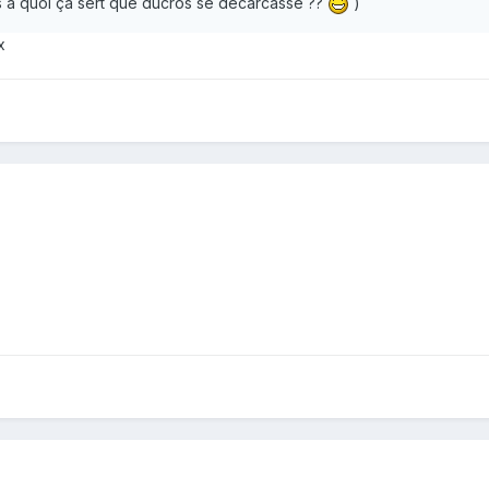
mais à quoi ça sert que ducros se décarcasse ??
)
x