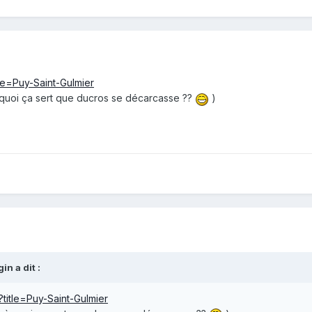
tle=Puy-Saint-Gulmier
s à quoi ça sert que ducros se décarcasse ??
)
in a dit :
?title=Puy-Saint-Gulmier