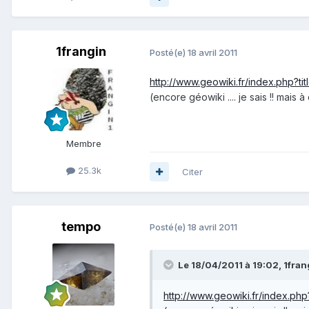
1frangin
Posté(e)
18 avril 2011
http://www.geowiki.fr/index.php?ti
(encore géowiki .... je sais !! mai
Membre
25.3k
Citer
tempo
Posté(e)
18 avril 2011
Le 18/04/2011 à 19:02, 1frang
http://www.geowiki.fr/index.php