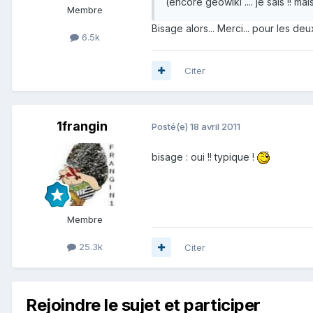
(encore géowiki .... je sais !! 
Membre
Bisage alors... Merci... pour les deu
6.5k
Citer
1frangin
Posté(e)
18 avril 2011
bisage : oui !! typique !
Membre
25.3k
Citer
Rejoindre le sujet et participer