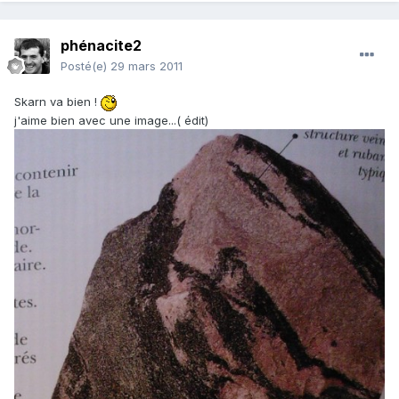
phénacite2
Posté(e)
29 mars 2011
Skarn va bien !
j'aime bien avec une image...( édit)