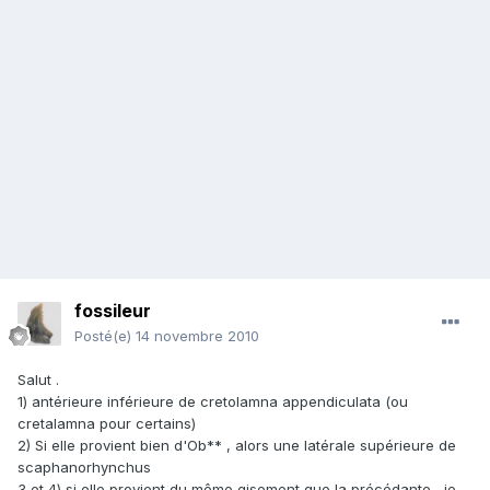
fossileur
Posté(e)
14 novembre 2010
Salut .
1) antérieure inférieure de cretolamna appendiculata (ou
cretalamna pour certains)
2) Si elle provient bien d'Ob** , alors une latérale supérieure de
scaphanorhynchus
3 et 4) si elle provient du même gisement que la précédante , je