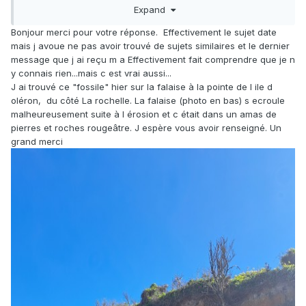
Expand
savoir si vous l'avez trouvé vous même ou est ce une tierce
personne qui l'as ramassée ? ces questions sont
Bonjour merci pour votre réponse. Effectivement le sujet date
indispensables pour confirmer ou infirmer mon identification
mais j avoue ne pas avoir trouvé de sujets similaires et le dernier
message que j ai reçu m a Effectivement fait comprendre que je n
Deux choses sont certaines pour moi, ce n'est pas du
y connais rien...mais c est vrai aussi...
requin et encore moins de l'oiseau qui ne possède pas de
J ai trouvé ce "fossile" hier sur la falaise à la pointe de l ile d
dents
oléron, du côté La rochelle. La falaise (photo en bas) s ecroule
malheureusement suite à l érosion et c était dans un amas de
pierres et roches rougeâtre. J espère vous avoir renseigné. Un
grand merci