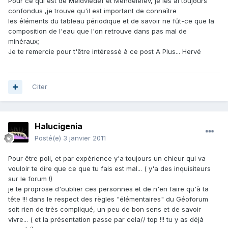
Pour ce qui est de Meldviedef et Mendeleïev, je les ai toujours
confondus ,je trouve qu'il est important de connaître
les éléments du tableau périodique et de savoir ne fût-ce que la
composition de l'eau que l'on retrouve dans pas mal de
minéraux;
Je te remercie pour t'être intéressé à ce post A Plus... Hervé
Citer
Halucigenia
Posté(e)
3 janvier 2011
Pour être poli, et par expèrience y'a toujours un chieur qui va
vouloir te dire que ce que tu fais est mal... ( y'a des inquisiteurs
sur le forum !)
je te proprose d'oublier ces personnes et de n'en faire qu'à ta
tête !!! dans le respect des règles "élémentaires" du Géoforum
soit rien de très compliqué, un peu de bon sens et de savoir
vivre... ( et la présentation passe par cela// top !!! tu y as déjà