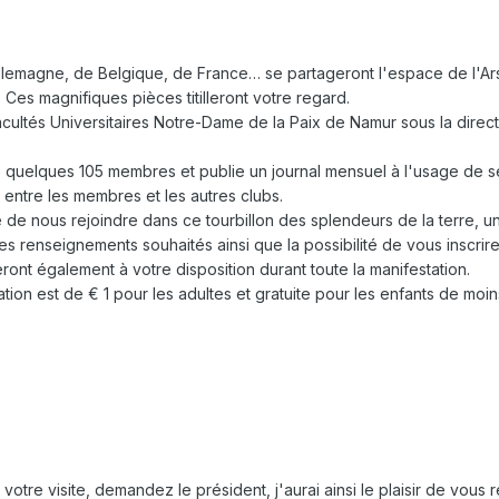
emagne, de Belgique, de France… se partageront l'espace de l'Ars
s. Ces magnifiques pièces titilleront votre regard.
ultés Universitaires Notre-Dame de la Paix de Namur sous la direc
e quelques 105 membres et publie un journal mensuel à l'usage de se
t entre les membres et les autres clubs.
de nous rejoindre dans ce tourbillon des splendeurs de la terre, un
es renseignements souhaités ainsi que la possibilité de vous inscrire
eront également à votre disposition durant toute la manifestation.
ation est de € 1 pour les adultes et gratuite pour les enfants de mo
e votre visite, demandez le président, j'aurai ainsi le plaisir de vous 