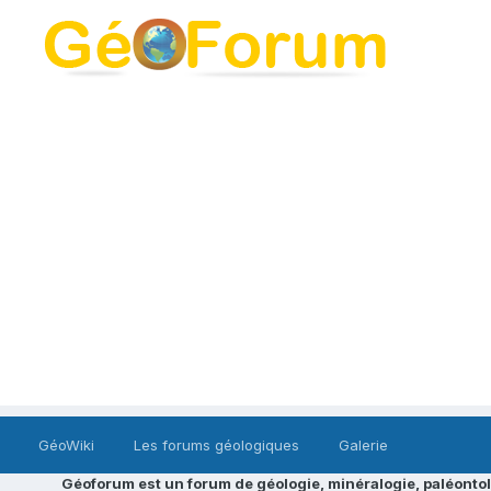
GéoWiki
Les forums géologiques
Galerie
Géoforum est un forum de géologie, minéralogie, paléontol