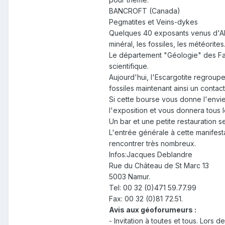
BANCROFT (Canada)
Pegmatites et Veins-dykes
Quelques 40 exposants venus d'All
minéral, les fossiles, les météorite
Le département "Géologie" des Fac
scientifique.
Aujourd'hui, l'Escargotite regroup
fossiles maintenant ainsi un contac
Si cette bourse vous donne l'envie 
l'exposition et vous donnera tous l
Un bar et une petite restauration s
L'entrée générale à cette manifest
rencontrer très nombreux.
Infos:Jacques Deblandre
Rue du Château de St Marc 13
5003 Namur.
Tel: 00 32 (0)471 59.77.99
Fax: 00 32 (0)81 72.51.
Avis aux géoforumeurs :
- Invitation à toutes et tous. Lors d