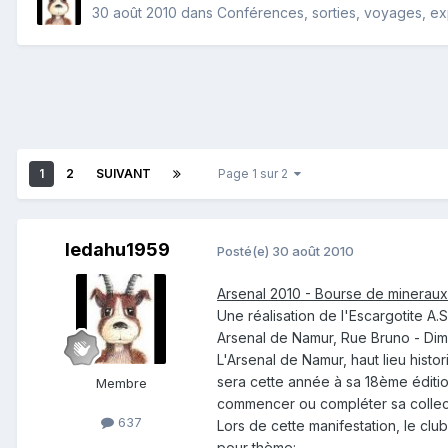
30 août 2010
dans
Conférences, sorties, voyages, expo
1
2
SUIVANT
Page 1 sur 2
ledahu1959
Posté(e)
30 août 2010
Arsenal 2010 - Bourse de mineraux 
Une réalisation de l'Escargotite A.S
Arsenal de Namur, Rue Bruno - Di
L'Arsenal de Namur, haut lieu histo
sera cette année à sa 18ème édition
Membre
commencer ou compléter sa collec
637
Lors de cette manifestation, le club
pour thème: