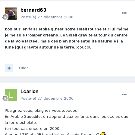
bernard63
Posté(e)
27 décembre 2006
bonjour ,en fait l'etoile qu'est notre soleil tourne sur lui même
je me suis tromper orléans. Le Soleil gravite autour du centre
de la Voie lactée , mais ces bien notre satellite naturelle ( la
lune )qui gravite autour de la terre
. :coucou!:
Citer
Lcarion
Posté(e)
27 décembre 2006
PLaignez vous, plaignez vous :coucou!:
En Arabie Saoudite, on apprend aux enfants dans les écoles que
la terre est plate...
(en tout cas encore en 2000 !!)
A quand TF1 et JPF transféré en Arabie Saoudite?