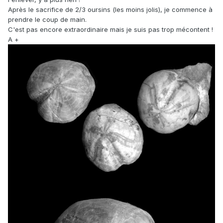
Après le sacrifice de 2/3 oursins (les moins jolis), je commence à
prendre le coup de main.
C'est pas encore extraordinaire mais je suis pas trop mécontent !
A +