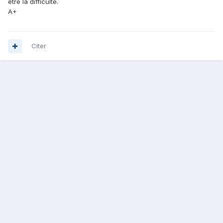
être la difficulté.
A+
Citer