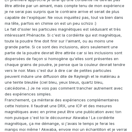
être attirée par un aimant, mais compte tenu de mon expérience
je ne serai pas surpris que le contraire arrive et serait de plus
capable de l'expliquer. Ne vous inquiétez pas, tout va bien dans
ma tête, parfois en chimie on est un peu schizo :)
Le fait d'isoler les particules magnétiques est séduisant et très
intéressant Phénacite. Si c'est la cordiérite qui est magnétique,
toute la poudre fine doit finir sur l'aimant, ou au moins une
grande partie. Si ce sont des inclusions, alors seulement une
partie de la poudre devrait être attirée car si les inclusions sont
dispersées de façon si homogène qu'elles sont présentes en
chaque grains de poudre, je pense que la couleur devrait tendre
vers le noir. Mais c'est dur à dire car de petites particules
peuvent induire une diffusion dite de Rayleigh et le matériau a
une teinte bleutée (ciel bleu, yeux bleus, quartz bleu,
calcédoine...) Je ne vois pas comment trancher autrement avec
des expériences simples.
Franchement, ça mériterai des expériences complémentaires
cette histoire. Il faudrait une DRX, une ICP et des mesures
magnétiques avec en prime peut être une publication avec ton
nom puisque c'est toi le découvreur Akwaba ! La cordiérite
magnétique, ça me démange, si j'avais le temps je ferai les
manips moi même ! Akwaba, envoie moi un échantillon et je verrai