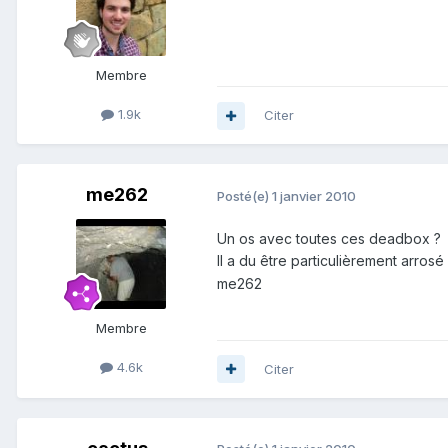
Membre
1.9k
Citer
me262
Posté(e)
1 janvier 2010
Un os avec toutes ces deadbox ?
Il a du être particulièrement arros
me262
Membre
4.6k
Citer