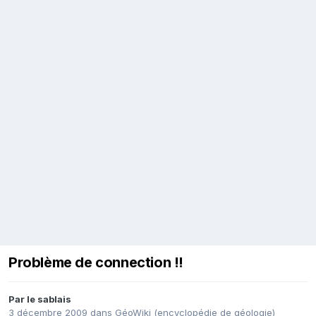
Problème de connection !!
Par
le sablais
3 décembre 2009
dans
GéoWiki (encyclopédie de géologie)