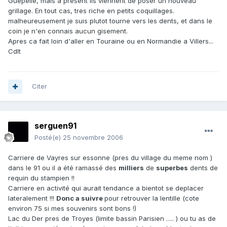
Guepelle, mais a present ils viennent de poser un nouveau
grillage. En tout cas, tres riche en petits coquillages.
malheureusement je suis plutot tourne vers les dents, et dans le
coin je n'en connais aucun gisement.
Apres ca fait loin d'aller en Touraine ou en Normandie a Villers...
Cdlt
Citer
serguen91
Posté(e)
25 novembre 2006
Carriere de Vayres sur essonne (pres du village du meme nom )
dans le 91 ou il a été ramassé des
milliers
de
superbes
dents de
requin du stampien !!
Carriere en activité qui aurait tendance a bientot se deplacer
lateralement !!!
Donc a suivre
pour retrouver la lentille (cote
environ 75 si mes souvenirs sont bons !)
Lac du Der pres de Troyes (limite bassin Parisien ..... ) ou tu as de