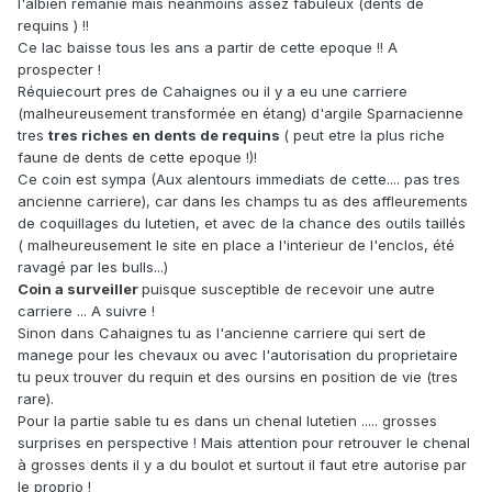
l'albien remanié mais néanmoins assez fabuleux (dents de
requins ) !!
Ce lac baisse tous les ans a partir de cette epoque !! A
prospecter !
Réquiecourt pres de Cahaignes ou il y a eu une carriere
(malheureusement transformée en étang) d'argile Sparnacienne
tres
tres riches en dents de requins
( peut etre la plus riche
faune de dents de cette epoque !)!
Ce coin est sympa (Aux alentours immediats de cette.... pas tres
ancienne carriere), car dans les champs tu as des affleurements
de coquillages du lutetien, et avec de la chance des outils taillés
( malheureusement le site en place a l'interieur de l'enclos, été
ravagé par les bulls...)
Coin a surveiller
puisque susceptible de recevoir une autre
carriere ... A suivre !
Sinon dans Cahaignes tu as l'ancienne carriere qui sert de
manege pour les chevaux ou avec l'autorisation du proprietaire
tu peux trouver du requin et des oursins en position de vie (tres
rare).
Pour la partie sable tu es dans un chenal lutetien ..... grosses
surprises en perspective ! Mais attention pour retrouver le chenal
à grosses dents il y a du boulot et surtout il faut etre autorise par
le proprio !