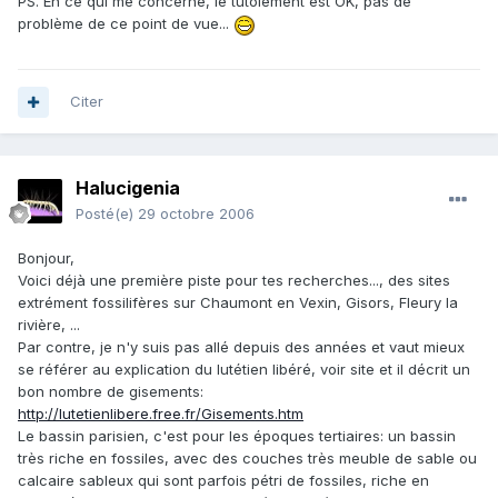
PS. En ce qui me concerne, le tutoiement est OK, pas de
problème de ce point de vue...
Citer
Halucigenia
Posté(e)
29 octobre 2006
Bonjour,
Voici déjà une première piste pour tes recherches..., des sites
extrément fossilifères sur Chaumont en Vexin, Gisors, Fleury la
rivière, ...
Par contre, je n'y suis pas allé depuis des années et vaut mieux
se référer au explication du lutétien libéré, voir site et il décrit un
bon nombre de gisements:
http://lutetienlibere.free.fr/Gisements.htm
Le bassin parisien, c'est pour les époques tertiaires: un bassin
très riche en fossiles, avec des couches très meuble de sable ou
calcaire sableux qui sont parfois pétri de fossiles, riche en