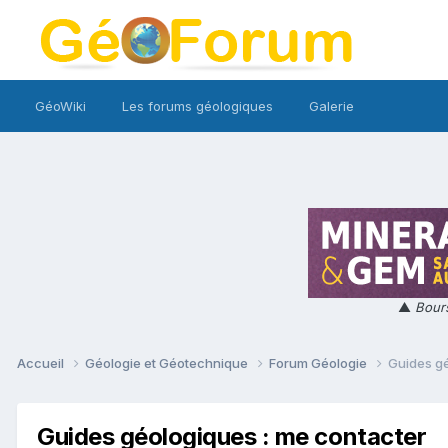
GéoWiki
Les forums géologiques
Galerie
▲
Bours
Accueil
Géologie et Géotechnique
Forum Géologie
Guides gé
Guides géologiques : me contacter