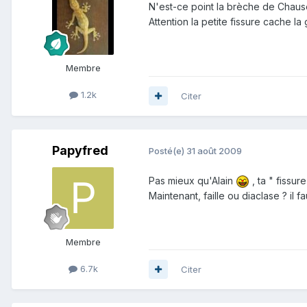
N'est-ce point la brèche de Chause
Attention la petite fissure cache la 
Membre
1.2k
Citer
Papyfred
Posté(e)
31 août 2009
Pas mieux qu'Alain
, ta " fissur
Maintenant, faille ou diaclase ? il 
Membre
6.7k
Citer