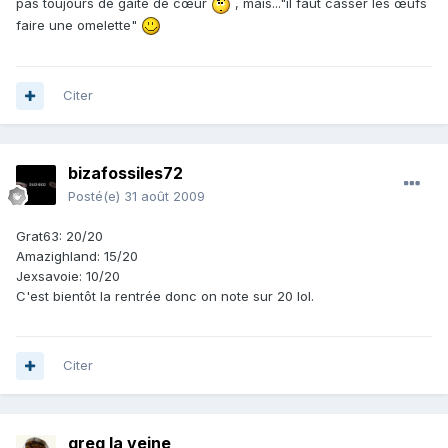
pas toujours de gaité de cœur
, mais..."il faut casser les œufs
faire une omelette"
Citer
bizafossiles72
Posté(e)
31 août 2009
Grat63: 20/20
Amazighland: 15/20
Jexsavoie: 10/20
C'est bientôt la rentrée donc on note sur 20 lol.
Citer
greg la veine