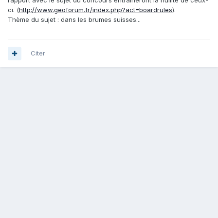
rapport avec le sujet du concours entraîneront la nullité de ceux-
ci. (
http://www.geoforum.fr/index.php?act=boardrules
).
Thème du sujet : dans les brumes suisses...
Citer