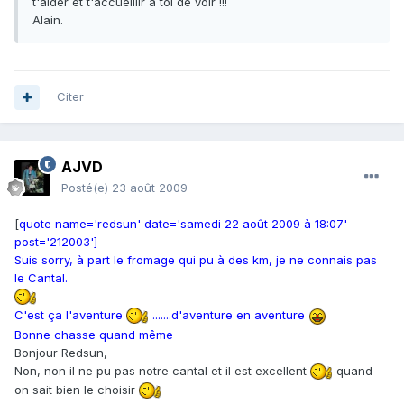
t'aider et t'accueillir à toi de voir !!!
Alain.
Citer
AJVD
Posté(e)
23 août 2009
[
quote name='redsun' date='samedi 22 août 2009 à 18:07'
post='212003']
Suis sorry, à part le fromage qui pu à des km, je ne connais pas
le Cantal.
C'est ça l'aventure
.......d'aventure en aventure
Bonne chasse quand même
Bonjour Redsun,
Non, non il ne pu pas notre cantal et il est excellent
quand
on sait bien le choisir