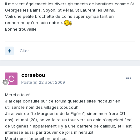
Il me vient également les divers gisements de barytines comme St
Georges les Bains, Soyon, St Pérai, St Laurent les Bains.
Voili une petite brochette de coins super sympa tant en
recherche qu'en coin nature.
Bonne trouvaille
Citer
corsebou
Posté(e)
22 août 2009
Merci a tous!
J'ai deja consulte sur ce forum quelques sites "locaux" en
utilisant le nom des villages :coucou!:
J'irai voir ce "te Marguerite de la Figère", sinon mon frere (31
ans), et moi (28), on va faire un tour vers un coin s'appelant "col
de St genes " apparement il y a une carriere de cailloux, et il est
interesse aussi par trouver de jolis mineraux!
Merci pour l'accueil en tout cas