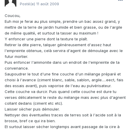
Posté(e)
11 août 2009
Coucou,
Euh moi je ferai au plus simple, prendre un bac assez grand, y
mettre de la terre de jardin humide et bien grasse, ou de l'argile
de même qualité, et surtout la tasser au maximum !
Y enfoncer une pierre dont la texture te plaît.
Retirer la dite pierre, talquer généreusement d'assez haut
l'empreinte obtenue, celà servira d'agent de démoulage avec le
futur mortier.
Puis enfoncer l'ammonite dans un endroit de l'empreinte de ta
convenance.
Saupoudrer le tout d'une fine couche d'un mélange préparé et
choisi à l'avance (ciment blanc, sable, sablon, argile.....eect, fais
des essais avant), puis vaporise de l'eau au pulvérisateur.
Cette couche va durcir. Puis quand cette couche est dure tu
verses délicatement le reste du mélange mais avec plus d'agnent
collant dedans (ciment etc etc).
Laisser sècher puis démouler.
Nettoyer des éventuelles traces de terres soit à l'acide soit à la
brosse, bref ce qui ira bien.
Et surtout laisser sècher longtemps avant passage de la cire à