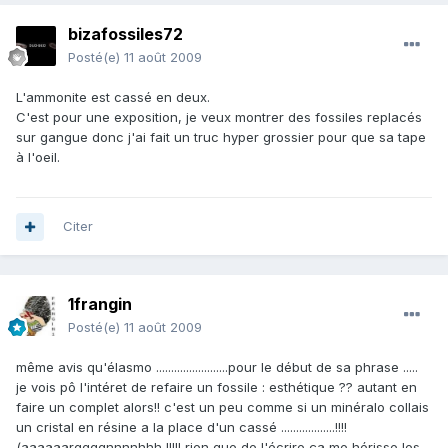
bizafossiles72
Posté(e)
11 août 2009
L'ammonite est cassé en deux.
C'est pour une exposition, je veux montrer des fossiles replacés
sur gangue donc j'ai fait un truc hyper grossier pour que sa tape
à l'oeil.
Citer
1frangin
Posté(e)
11 août 2009
même avis qu'élasmo ........................pour le début de sa phrase .....
je vois pô l'intéret de refaire un fossile : esthétique ?? autant en
faire un complet alors!! c'est un peu comme si un minéralo collais
un cristal en résine a la place d'un cassé ..................!!!!
(aaaaaarggggnnnnhhh !!!!! rien que de l'écrire ça me hérisse les