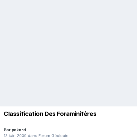
Classification Des Foraminifères
Par
pakard
13 juin 2009
dans
Forum Géologie