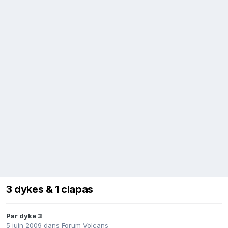
3 dykes & 1 clapas
Par
dyke 3
5 juin 2009
dans
Forum Volcans