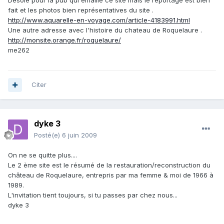
Désolé pour la pub qui émaille ce site mais le reportage est bien
fait et les photos bien représentatives du site .
http://www.aquarelle-en-voyage.com/article-4183991.html
Une autre adresse avec l'histoire du chateau de Roquelaure .
http://monsite.orange.fr/roquelaure/
me262
Citer
dyke 3
Posté(e)
6 juin 2009
On ne se quitte plus....
Le 2 ème site est le résumé de la restauration/reconstruction du
château de Roquelaure, entrepris par ma femme & moi de 1966 à
1989.
L'invitation tient toujours, si tu passes par chez nous...
dyke 3