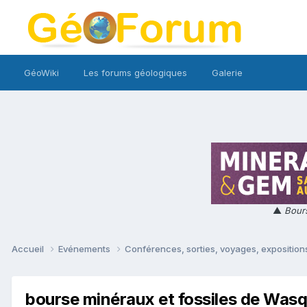
GéoWiki
Les forums géologiques
Galerie
▲
Bours
Accueil
Evénements
Conférences, sorties, voyages, expositions
bourse minéraux et fossiles de Was