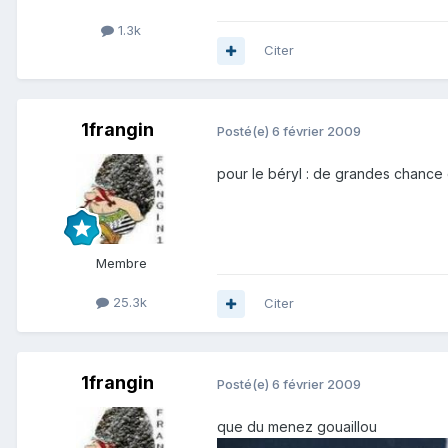
1.3k
Citer
1frangin
Posté(e)
6 février 2009
pour le béryl : de grandes chance 
Membre
25.3k
Citer
1frangin
Posté(e)
6 février 2009
que du menez gouaillou