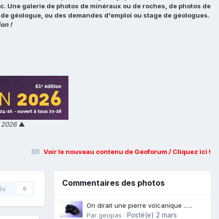
tc. Une galerie de photos de minéraux ou de roches, de photos de
loi de géologue, ou des demandes d'emploi ou stage de géologues.
on !
n 2026
▲
Voir le nouveau contenu de Géoforum / Cliquez ici !
Commentaires des photos
és
0
On dirait une pierre volcanique ..
Langogne- Rive de l\'Alli
Par
geopas
·
Posté(e)
2 mars