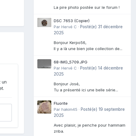
La pire photo postée sur le forum !
DSC 7653 (Copier)
Par
Hervé C
·
Posté(e)
31 décembre
2025
Bonjour Kerpo56,
Il y a là une bien jolie collection de...
68-IMG_5709.JPG
Par
Hervé C
·
Posté(e)
14 décembre
2025
z un
Bonjour José,
t.
Tu a présenté ici une belle série...
Fluorite
Par
hakim45
·
Posté(e)
19 septembre
2025
Avec plaisir, je penche pour hammam
zriba.