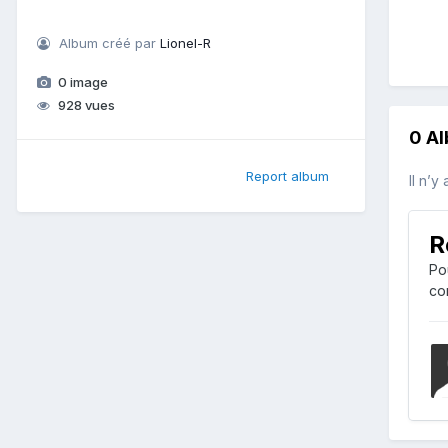
Album créé par
Lionel-R
0 image
928 vues
0 A
Report album
Il n’y
R
Po
co