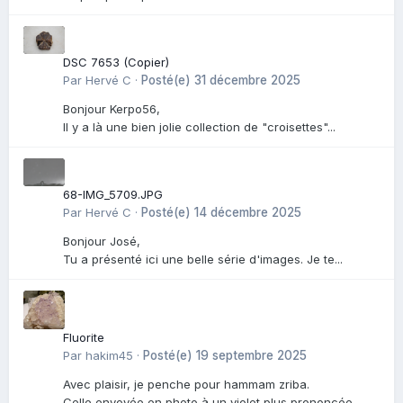
DSC 7653 (Copier)
Par
Hervé C
·
Posté(e)
31 décembre 2025
Bonjour Kerpo56,
Il y a là une bien jolie collection de "croisettes"...
68-IMG_5709.JPG
Par
Hervé C
·
Posté(e)
14 décembre 2025
Bonjour José,
Tu a présenté ici une belle série d'images. Je te...
Fluorite
Par
hakim45
·
Posté(e)
19 septembre 2025
Avec plaisir, je penche pour hammam zriba.
Celle envoyée en photo à un violet plus prononcée...