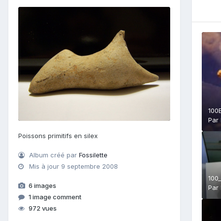
100
Par
Poissons primitifs en silex
Album créé par
Fossilette
Mis à jour
9 septembre 2008
100
6 images
Par
1 image comment
972 vues