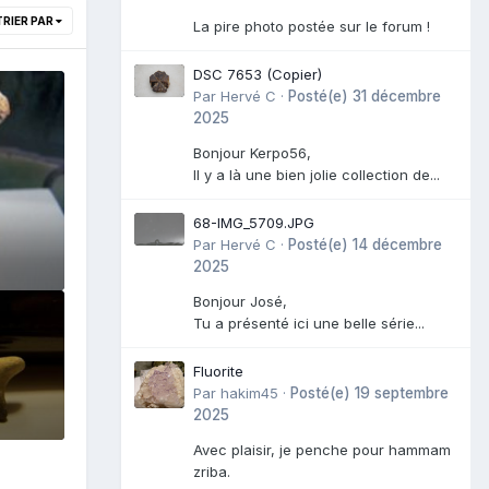
TRIER PAR
La pire photo postée sur le forum !
DSC 7653 (Copier)
Par
Hervé C
·
Posté(e)
31 décembre
2025
Bonjour Kerpo56,
Il y a là une bien jolie collection de...
68-IMG_5709.JPG
Par
Hervé C
·
Posté(e)
14 décembre
2025
Bonjour José,
Tu a présenté ici une belle série...
Fluorite
Par
hakim45
·
Posté(e)
19 septembre
2025
Avec plaisir, je penche pour hammam
zriba.