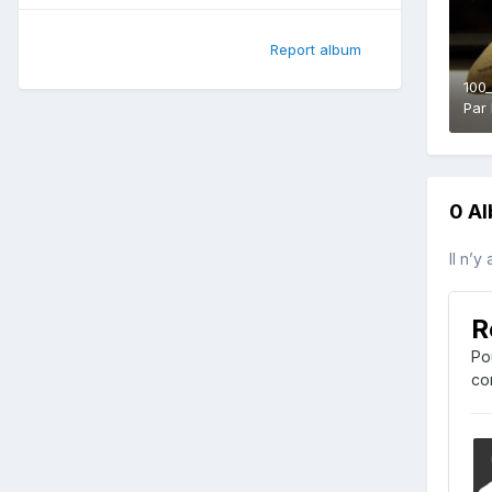
Report album
100
Par
0 A
Il n’y
R
Po
co