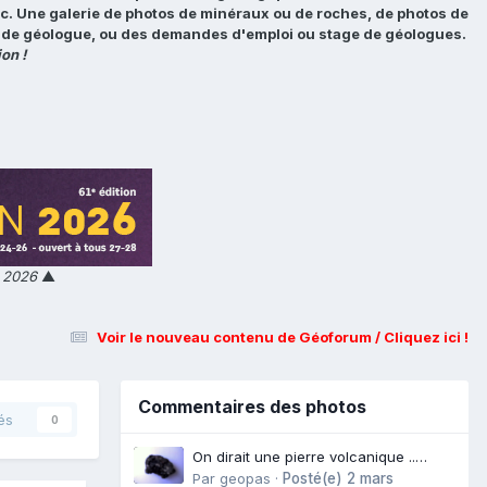
tc. Une galerie de photos de minéraux ou de roches, de photos de
loi de géologue, ou des demandes d'emploi ou stage de géologues.
on !
n 2026
▲
Voir le nouveau contenu de Géoforum / Cliquez ici !
Commentaires des photos
és
0
On dirait une pierre volcanique ..
Langogne- Rive de l\'Alli
Par
geopas
·
Posté(e)
2 mars