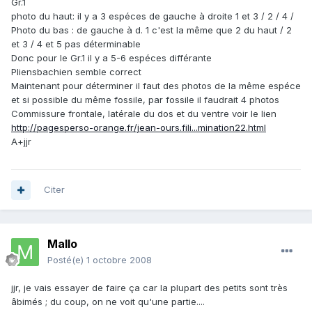
Gr.1
photo du haut: il y a 3 espéces de gauche à droite 1 et 3 / 2 / 4 /
Photo du bas : de gauche à d. 1 c'est la même que 2 du haut / 2
et 3 / 4 et 5 pas déterminable
Donc pour le Gr.1 il y a 5-6 espéces différante
Pliensbachien semble correct
Maintenant pour déterminer il faut des photos de la même espéce
et si possible du même fossile, par fossile il faudrait 4 photos
Commissure frontale, latérale du dos et du ventre voir le lien
http://pagesperso-orange.fr/jean-ours.fili...mination22.html
A+jjr
Citer
Mallo
Posté(e)
1 octobre 2008
jjr, je vais essayer de faire ça car la plupart des petits sont très
âbimés ; du coup, on ne voit qu'une partie....