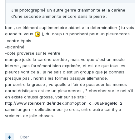
J'ai photographié un autre genre d'ammonite et la carène
d'une seconde ammonite encore dans la pierre :
bon , un élément suplémentaire aidant a la détermination ( tu vois
quand tu veux
), du coup un penchant pour un pleuroceras:
-ventre épais
-bicaréné
-cote proverse sur le ventre
manque juste la carène cordée , mais vu que c'est un moule
interne , pas forcément bien exprimée, et est ce que tous les
pleuros vont cela , je ne sais c'est un groupe que je connais
presque pas , hormis les formes basique allemande.
par contre la grosse , vu quelle a l'air de posseder les memes
caractéristiques est ce un pleuroceras , ? chercher sur le net s'il
en existe d'aussi grosse, voir sur se site :
http://www.steinkern.de/index.php?option=c...06&PageNo=2
sammlungen = collectionneur je crois, entre autre car il y a
vraiment de jolie choses.
Citer