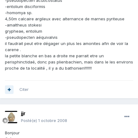
-pseudopecten acuticostatus
-entolium disciformis
-homomya sp.
4,50m calcaire argileux avec alternance de marnes pyriteuse
-amaltheus stokesi
grypheae, entolium
-pseudopecten aéquivalvis
il faudrait peut etre dégager un plus les amonites afin de voir la
carene .
la petite blanche en bas a droite me parrait etre un
perisphinctidaé, donc pas plienbachien, mais dans le les environs
proche de ta localité , il y a du bathonien!!!!!!!!
Citer
jjr
Posté(e)
1 octobre 2008
Bonjour