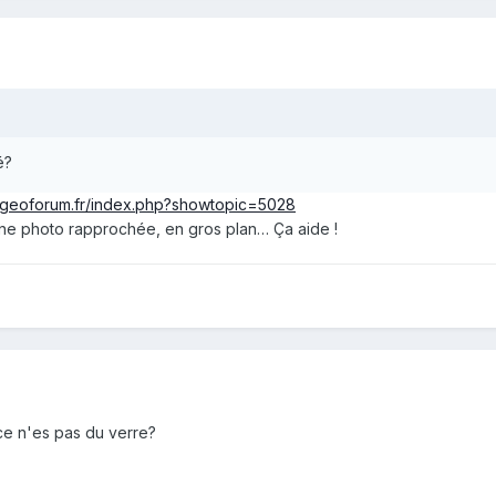
é?
.geoforum.fr/index.php?showtopic=5028
ne photo rapprochée, en gros plan… Ça aide !
ce n'es pas du verre?