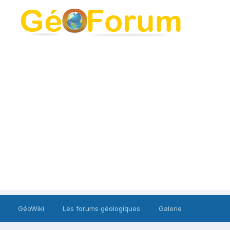
GéoWiki
Les forums géologiques
Galerie