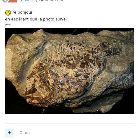
re bonjour
en espérant que la photo suive
???
Citer